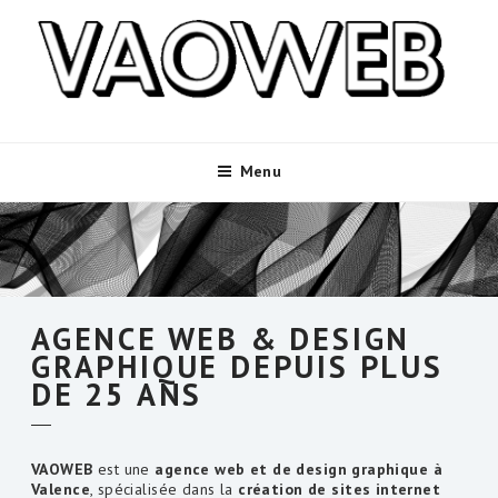
Aller
au
contenu
principal
Menu
AGENCE WEB & DESIGN
GRAPHIQUE DEPUIS PLUS
DE 25 ANS
VAOWEB
est une
agence web et de design graphique à
Valence
, spécialisée dans la
création de sites internet