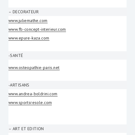
– DECORATEUR
www.juliemathe.com
www.fb-concept-interieur.com
www.epure-kaza.com
-SANTÉ
www.osteopathie-paris.net
-ARTISANS
www.andrea-boldrini.com
www.sportsresole.com
– ART ET EDITION