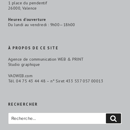
1 place du pendentif
26000, Valence
Heures d’ouverture
Du lundi au vendredi : 9h00—18h00
À PROPOS DE CE SITE
Agence de communication WEB & PRINT
Studio graphique
VAOWEB.com
Tél. 04 75 43 44 48 – n° Siret 433 537 057 00013
RECHERCHER
Recherche
Reche
pour
: