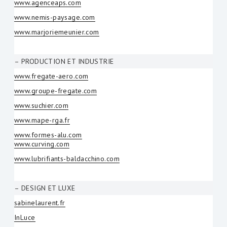
www.agenceaps.com
www.nemis-paysage.com
www.marjoriemeunier.com
– PRODUCTION ET INDUSTRIE
www.fregate-aero.com
www.groupe-fregate.com
www.suchier.com
www.mape-rga.fr
www.formes-alu.com
www.curving.com
www.lubrifiants-baldacchino.com
– DESIGN ET LUXE
sabinelaurent.fr
InLuce